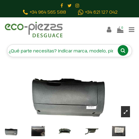
Inicio
Piezas vehículos
GUANTERA 1Z1857097H
+34 964 565 588
+34 621 127 042
113600010103
0