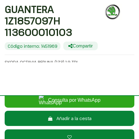
GUANTERA
1Z1857097H
113600010103
Código interno: 1451969
Compartir
SKODA OCTAVIA BERLINA (1Z3) 1.9 TDI
25,00 €
Sin IVA
30,25 €
Con IVA
Consulta por WhatsApp
Añadir a la cesta