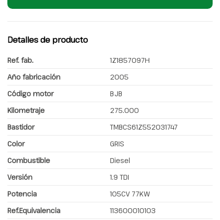
Detalles de producto
Ref. fab.
1Z1857097H
Año fabricación
2005
Código motor
BJB
Kilometraje
275.000
Bastidor
TMBCS61Z552031747
Color
GRIS
Combustible
Diesel
Versión
1.9 TDI
Potencia
105CV 77KW
Ref.Equivalencia
113600010103