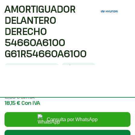
AMORTIGUADOR
DELANTERO
DERECHO
54660A6100
G61R54660A6100
Código interno: 1190657
Compartir
HYUNDAI I30 (GD) CLASSIC
15,00 €
Sin IVA
18,15 €
Con IVA
Consulta por WhatsApp