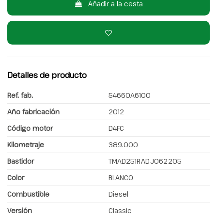
Añadir a la cesta
Detalles de producto
Ref. fab.
54660A6100
Año fabricación
2012
Código motor
D4FC
Kilometraje
389.000
Bastidor
TMAD251RADJ062205
Color
BLANCO
Combustible
Diesel
Versión
Classic