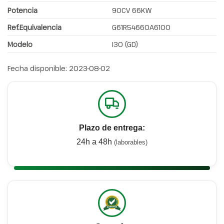
Potencia
90CV 66KW
Ref.Equivalencia
G61R54660A6100
Modelo
I30 (GD)
Fecha disponible:
2023-08-02
Plazo de entrega:
24h a 48h
(laborables)