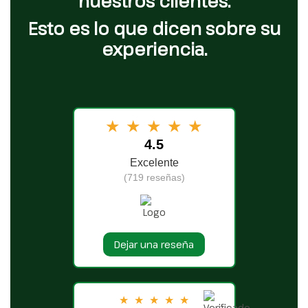
nuestros clientes.
Esto es lo que dicen sobre su
experiencia.
★
★
★
★
★
4.5
Excelente
(719 reseñas)
Dejar una reseña
★
★
★
★
★