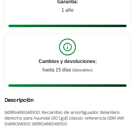
Garantía:
1 año
Cambios y devoluciones:
hasta 15 días
(laborables)
Descripción
G61R54660A6100. Recambio de amortiguador delantero
derecho para hyundai i30 (gd) classic referencia OEM IAM
54660A6100 G61R54660A6100