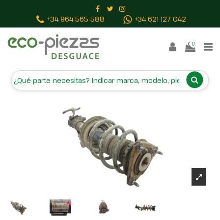
Inicio
Piezas vehículos
AMORTIGUADOR DELANTERO
+34 964 565 588
+34 621 127 042
DERECHO 54660A6100 G61R54660A6100
0