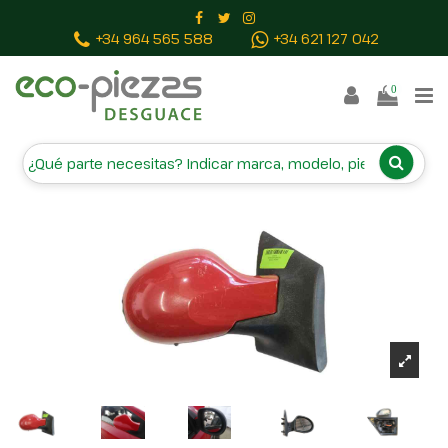
Inicio
Piezas vehículos
RETROVISOR DERECHO
+34 964 565 588
+34 621 127 042
7701067335 ELECTRICO
0