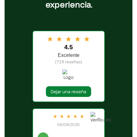
experiencia.
★
★
★
★
★
4.5
Excelente
(719 reseñas)
Dejar una reseña
★
★
★
★
★
06/08/2026