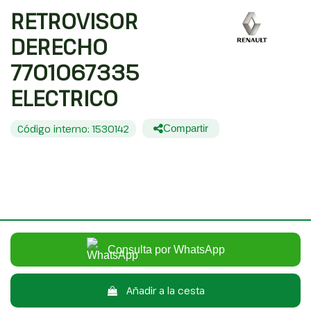
RETROVISOR
DERECHO
7701067335
ELECTRICO
Código interno: 1530142
Compartir
RENAULT TWINGO AUTHENTIQUE
40,00 €
Sin IVA
48,40 €
Con IVA
Consulta por WhatsApp
Añadir a la cesta