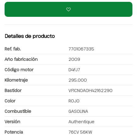
Detalles de producto
Ref. fab.
7701067335
Año fabricación
2009
Código motor
D4FJ7
Kilometraje
295.000
Bastidor
VF1CN0A0H42162290
Color
ROJO
Combustible
GASOLINA
Versión
Authentique
Potencia
76CV 56KW