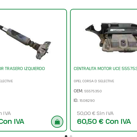
R TRASERO IZQUIERDO
CENTRALITA MOTOR UCE 55575
ELECTIVE
OPEL CORSA D SELECTIVE
OEM:
55575350
ID:
1508290
n IVA
50,00 € Sin IVA
 Con IVA
60,50 € Con IVA