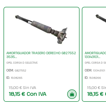
AMORTIGUADOR TRASERO DERECHO GB27552
AMORTIGUADO
3535...
13343101...
OPEL CORSA D SELECTIVE
OPEL CORSA D S
OEM:
OEM:
GB27552
13343101
ID:
ID:
1508265
1508266
15,00 € Sin IVA
15,00 € Si
18,15 € Con IVA
18,15 €