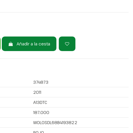
Añadir a la cesta
374873
2011
A13DTC
187.000
W0L0SDL68B4193822
ROJO