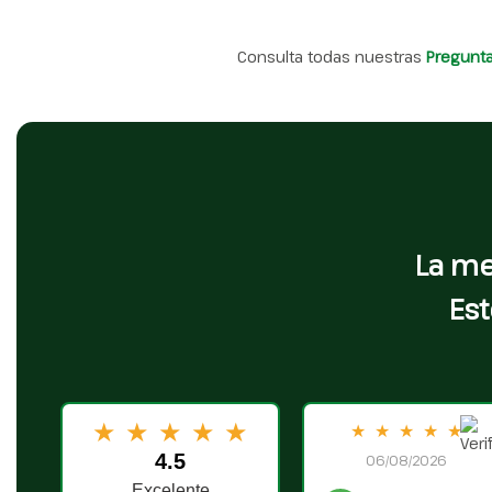
Consulta todas nuestras
Pregunt
La me
Est
★
★
★
★
★
★
★
★
★
★
4.5
06/08/2026
Excelente