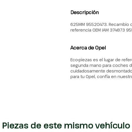
Descripción
625MM 95520473. Recambio de 
referencia OEM IAM 374873 9
Acerca de Opel
Eco-piezas es el lugar de ref
segunda mano para coches de
cuidadosamente desmontados, g
para tu Opel, confía en nuestr
Piezas de este mismo vehículo