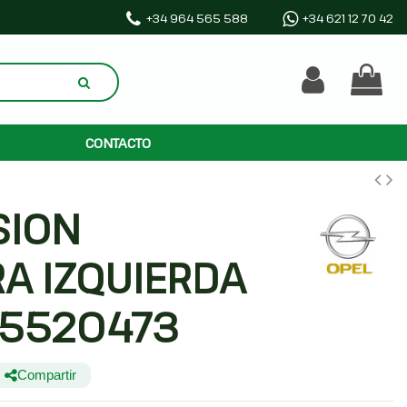
+34 964 565 588
+34 621 12 70 42
CONTACTO
SION
A IZQUIERDA
95520473
Compartir