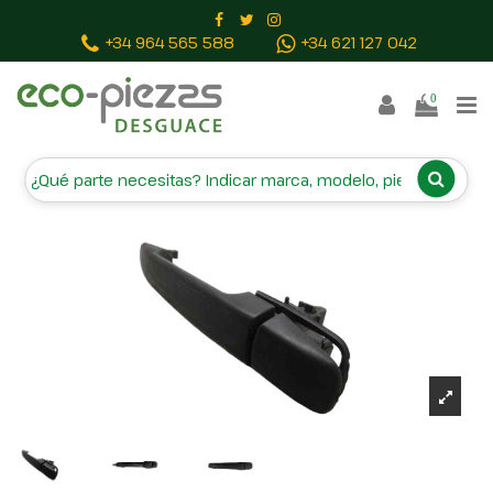
Inicio
Piezas vehículos
MANETA EXTERIOR TRASERA
+34 964 565 588
+34 621 127 042
DERECHA
0