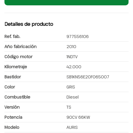
Detalles de producto
Ref. fab.
977556106
Año fabricación
2010
Código motor
1NDTV
Kilometraje
42.000
Bastidor
SB1KN56E20F065007
Color
GRIS
Combustible
Diesel
Versión
TS
Potencia
90CV 66KW
Modelo
AURIS