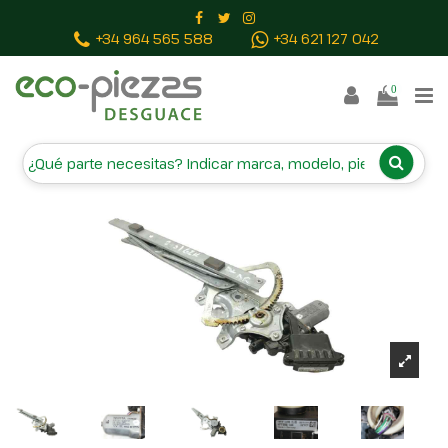
Inicio
Piezas vehículos
ELEVALUNAS DELANTERO
+34 964 565 588
+34 621 127 042
DERECHO 977556106
0