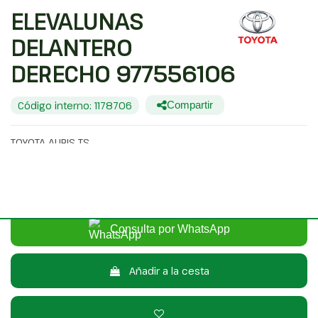
ELEVALUNAS
DELANTERO
DERECHO 977556106
Código interno: 1178706
Compartir
TOYOTA AURIS TS
25,00 €
Sin IVA
30,25 €
Con IVA
Consulta por WhatsApp
Añadir a la cesta