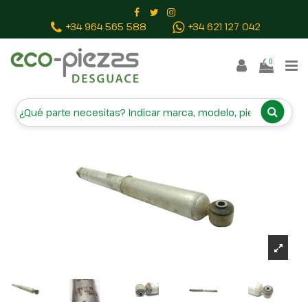
Inicio
Piezas vehículos
AMORTIGUADOR TRASERO
+34 964 565 588
+34 621 127 042
DERECHO 911278
0