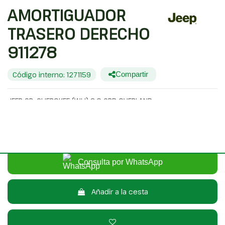
AMORTIGUADOR
TRASERO DERECHO
911278
Código interno: 1271159
Compartir
JEEP GR. CHEROKEE (WH) 3.0 CRD OVERLAND
15,00 €
Sin IVA
18,15 €
Con IVA
Consulta por WhatsApp
Añadir a la cesta