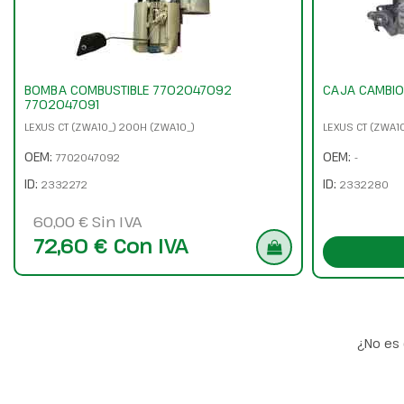
BOMBA COMBUSTIBLE 7702047092
CAJA CAMBIO
7702047091
LEXUS CT (ZWA10_) 200H (ZWA10_)
LEXUS CT (ZWA1
OEM:
OEM:
7702047092
-
ID:
ID:
2332272
2332280
60,00 € Sin IVA
72,60 € Con IVA
¿No es 