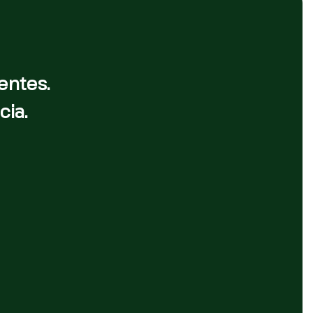
entes.
cia.