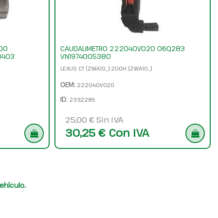
ADO
CAUDALIMETRO 222040V020 06Q283
0403
VN1974005380
LEXUS CT (ZWA10_) 200H (ZWA10_)
OEM:
222040V020
ID:
2332285
25,00 € Sin IVA
30,25 € Con IVA
ehículo.