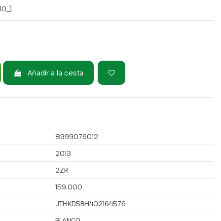
10_)
Añadir a la cesta
8999076012
2013
2ZR
159.000
JTHKD5BH402164576
BLANCO