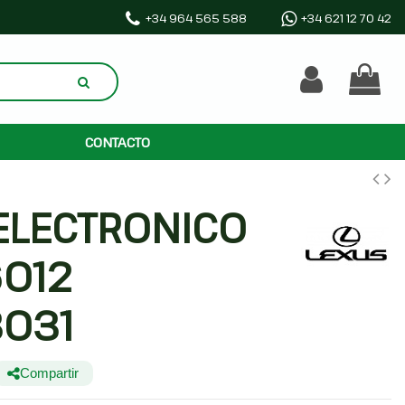
+34 964 565 588
+34 621 12 70 42
CONTACTO
ELECTRONICO
012
031
Compartir