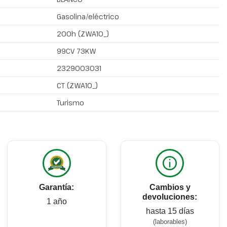
Gasolina/eléctrico
200h (ZWA10_)
99CV 73KW
2329003031
CT (ZWA10_)
Turismo
Garantía:
Cambios y
devoluciones:
1 año
hasta 15 días
(laborables)