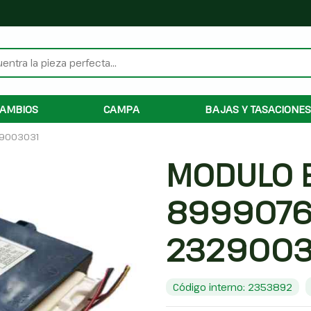
AMBIOS
CAMPA
BAJAS Y TASACIONES
29003031
MODULO 
8999076
2329003
Código interno: 2353892