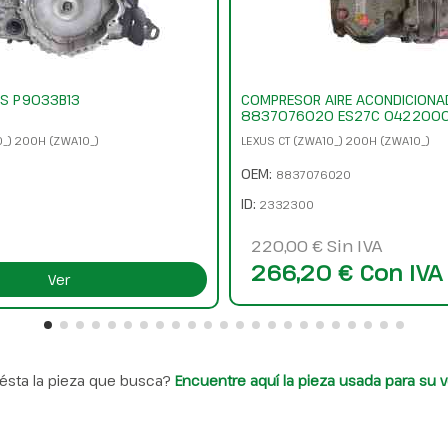
S P9033B13
COMPRESOR AIRE ACONDICION
8837076020 ES27C 042200
0_) 200H (ZWA10_)
LEXUS CT (ZWA10_) 200H (ZWA10_)
OEM:
8837076020
ID:
2332300
220,00 € Sin IVA
266,20 € Con IVA
Ver
ésta la pieza que busca?
Encuentre aquí la pieza usada para su v