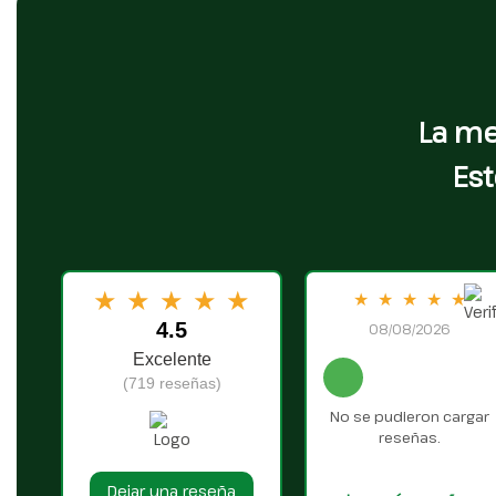
La me
Est
★
★
★
★
★
★
★
★
★
★
4.5
08/08/2026
Excelente
(719 reseñas)
No se pudieron cargar
reseñas.
Dejar una reseña