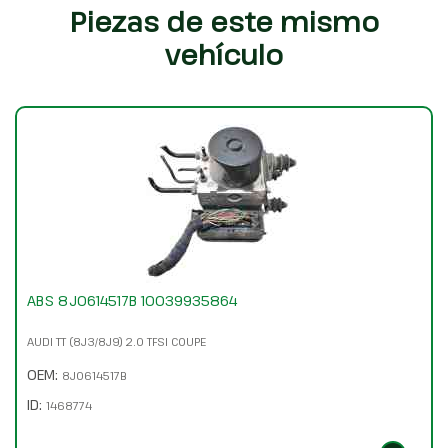
Piezas de este mismo
vehículo
ABS 8J0614517B 10039935864
AUDI TT (8J3/8J9) 2.0 TFSI COUPE
OEM:
8J0614517B
ID:
1468774