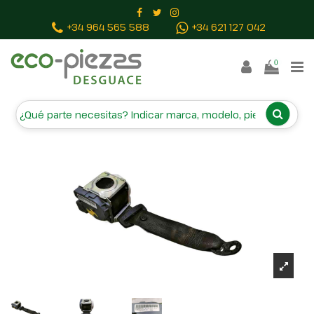
Inicio
Piezas vehículos
CINTURON SEGURIDAD
+34 964 565 588
+34 621 127 042
TRASERO IZQUIERDO 6009173 193857737A
305750799G48
0