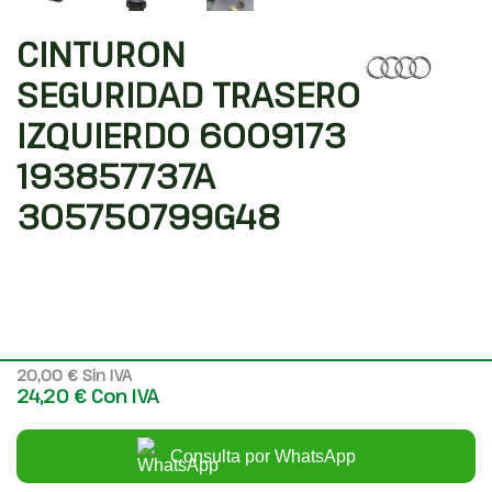
CINTURON
SEGURIDAD TRASERO
IZQUIERDO 6009173
193857737A
305750799G48
Código interno: 1468821
Compartir
AUDI TT (8J3/8J9) 2.0 TFSI COUPE
20,00 €
Sin IVA
24,20 €
Con IVA
Consulta por WhatsApp