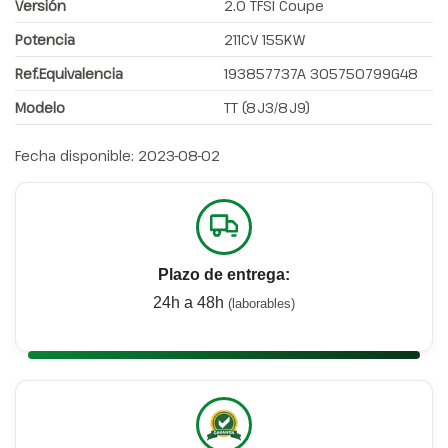
Versión
2.0 TFSI Coupe
Potencia
211CV 155KW
Ref.Equivalencia
193857737A 305750799G48
Modelo
TT (8J3/8J9)
Fecha disponible:
2023-08-02
Plazo de entrega:
24h a 48h
(laborables)