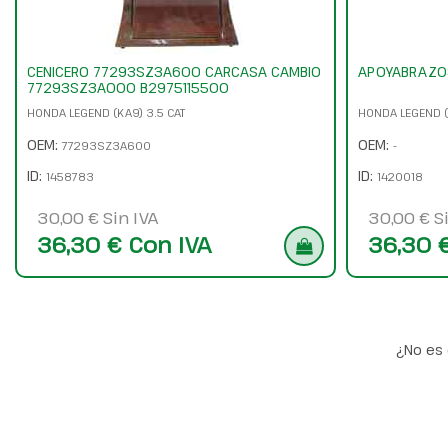
CENICERO 77293SZ3A600 CARCASA CAMBIO
APOYABRAZO
77293SZ3A000 B2975115500
HONDA LEGEND (KA9) 3.5 CAT
HONDA LEGEND (
OEM:
OEM:
77293SZ3A600
-
ID:
ID:
1458783
1420018
30,00 € Sin IVA
30,00 € S
36,30 € Con IVA
36,30 
¿No es 