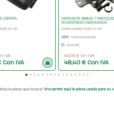
S CENTRAL
CENTRALITA AIRBAG 77960SZ3
1523000834 C1G10109300
KA9) 3.5 CAT
HONDA LEGEND (KA9) 3.5 CAT
OEM:
77960SZ3G810M1
ID:
1420038
in IVA
40,00 € Sin IVA
€ Con IVA
48,40 € Con IVA
ésta la pieza que busca?
Encuentre aquí la pieza usada para su v