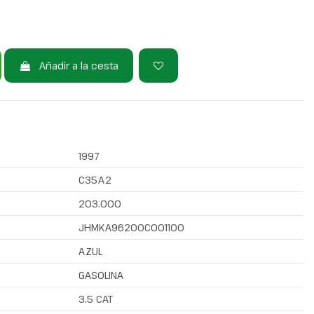
Añadir a la cesta
1997
C35A2
203.000
JHMKA96200C001100
AZUL
GASOLINA
3.5 CAT