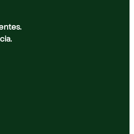
entes.
cia.