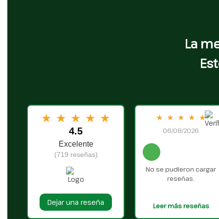
La me
Est
★
★
★
★
★
★
★
★
★
★
4.5
06/08/2026
Excelente
(719 reseñas)
No se pudieron cargar
reseñas.
Dejar una reseña
Leer más reseñas