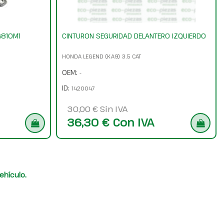
G810M1
CINTURON SEGURIDAD DELANTERO IZQUIERDO
HONDA LEGEND (KA9) 3.5 CAT
OEM:
-
ID:
1420047
30,00 € Sin IVA
36,30 € Con IVA
ehículo.