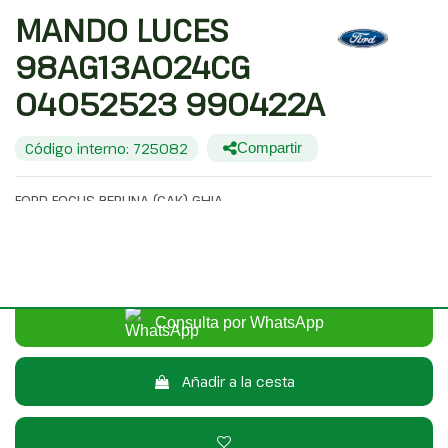
MANDO LUCES
98AG13A024CG
04052523 990422A
Código interno: 725082
Compartir
FORD FOCUS BERLINA (CAK) GHIA
20,00 €
Sin IVA
24,20 €
Con IVA
Consulta por WhatsApp
Añadir a la cesta