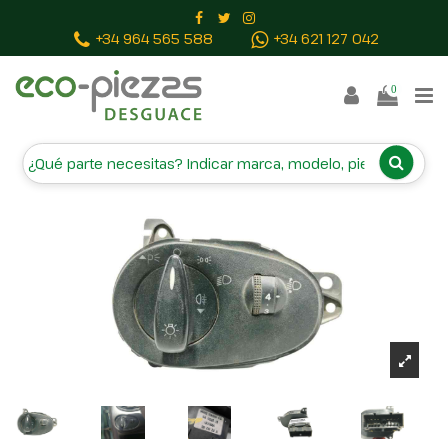
Inicio
Piezas vehículos
MANDO LUCES
+34 964 565 588
+34 621 127 042
98AG13A024CG 04052523 990422A
0