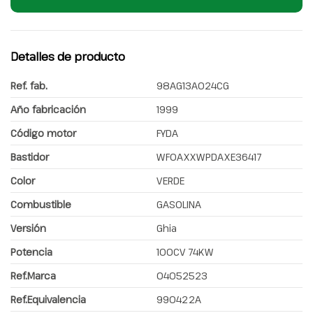
Detalles de producto
Ref. fab.
98AG13A024CG
Año fabricación
1999
Código motor
FYDA
Bastidor
WF0AXXWPDAXE36417
Color
VERDE
Combustible
GASOLINA
Versión
Ghia
Potencia
100CV 74KW
Ref.Marca
04052523
Ref.Equivalencia
990422A