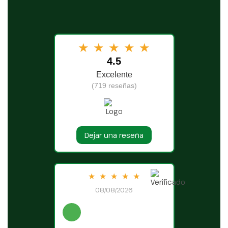
★
★
★
★
★
4.5
Excelente
(719 reseñas)
Dejar una reseña
★
★
★
★
★
08/08/2026