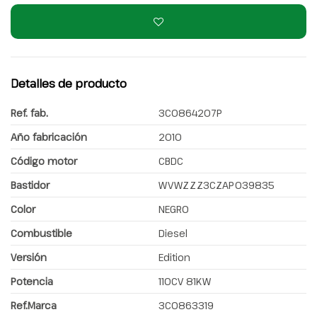
Detalles de producto
Ref. fab.
3C0864207P
Año fabricación
2010
Código motor
CBDC
Bastidor
WVWZZZ3CZAP039835
Color
NEGRO
Combustible
Diesel
Versión
Edition
Potencia
110CV 81KW
Ref.Marca
3C0863319