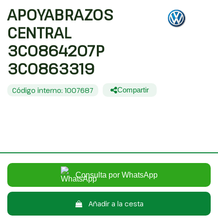
APOYABRAZOS
CENTRAL
3C0864207P
3C0863319
Código interno: 1007687
Compartir
VOLKSWAGEN PASSAT BERLINA (3C2) EDITION
40,00 €
Sin IVA
48,40 €
Con IVA
Consulta por WhatsApp
Añadir a la cesta