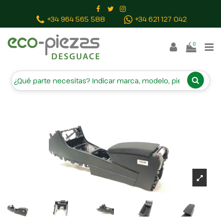
Inicio
Piezas vehículos
APOYABRAZOS CENTRAL
+34 964 565 588
+34 621 127 042
3C0864207P 3C0863319
0