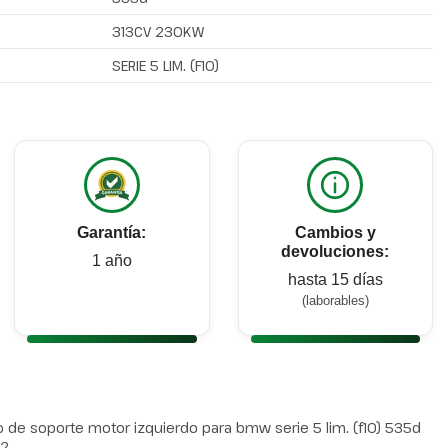
313CV 230KW
SERIE 5 LIM. (F10)
Garantía:
Cambios y
devoluciones:
1 año
hasta 15 días
(laborables)
de soporte motor izquierdo para bmw serie 5 lim. (f10) 535d
42