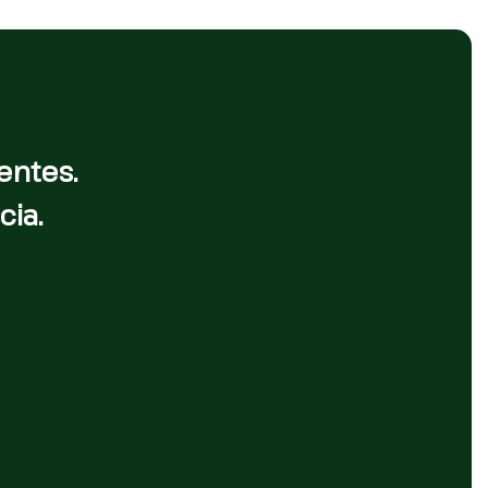
entes.
cia.