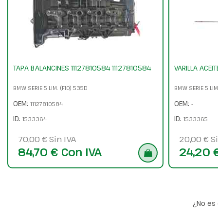
TAPA BALANCINES 11127810584 11127810584
VARILLA ACEIT
BMW SERIE 5 LIM. (F10) 535D
BMW SERIE 5 LIM
OEM:
OEM:
11127810584
-
ID:
ID:
1533364
1533365
70,00 € Sin IVA
20,00 € Si
84,70 € Con IVA
24,20 
¿No es 