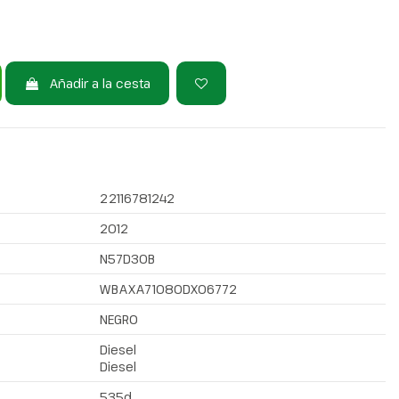
Añadir a la cesta
22116781242
2012
N57D30B
WBAXA71080DX06772
NEGRO
Diesel
Diesel
535d