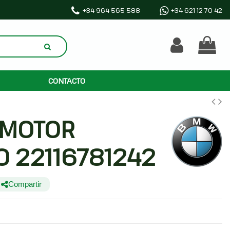
+34 964 565 588
+34 621 12 70 42
CONTACTO
 MOTOR
O 22116781242
Compartir