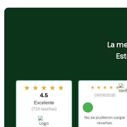
La me
Est
★
★
★
★
★
★
★
★
★
★
4.5
08/08/2026
Excelente
(719 reseñas)
No se pudieron cargar
reseñas.