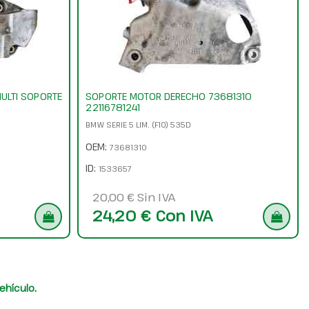
ULTI SOPORTE
SOPORTE MOTOR DERECHO 73681310
22116781241
BMW SERIE 5 LIM. (F10) 535D
OEM:
73681310
ID:
1533657
20,00 € Sin IVA
24,20 € Con IVA
ehículo.