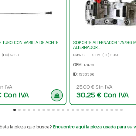
E TUBO CON VARILLA DE ACEITE
SOPORTE ALTERNADOR 174786 M
ALTERNADOR...
. (F10) 535D
BMW SERIE 5 LIM. (F10) 535D
OEM:
174786
ID:
1533366
n IVA
25,00 € Sin IVA
€ Con IVA
30,25 € Con IVA
ésta la pieza que busca?
Encuentre aquí la pieza usada para su v