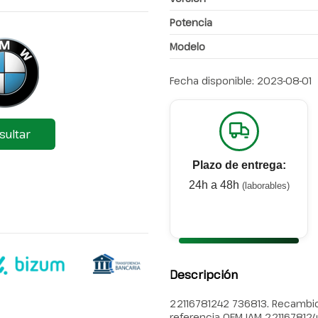
Potencia
Modelo
Fecha disponible:
2023-08-01
sultar
Plazo de entrega:
24h a 48h
(laborables)
Descripción
22116781242 736813. Recambio 
referencia OEM IAM 221167812