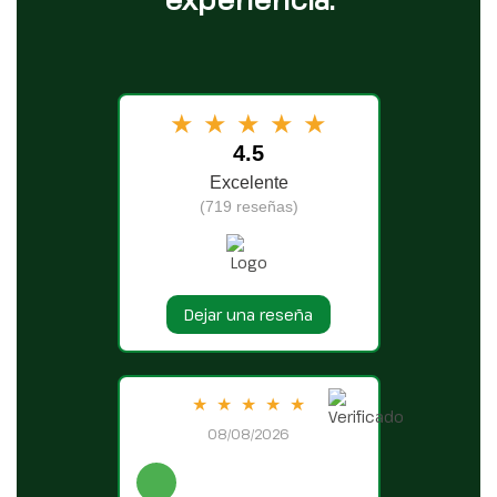
★
★
★
★
★
4.5
Excelente
(719 reseñas)
Dejar una reseña
★
★
★
★
★
08/08/2026