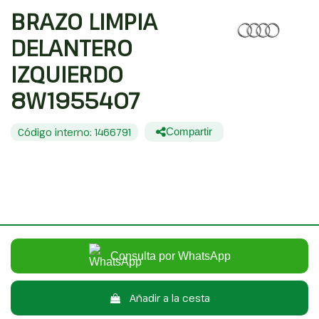
BRAZO LIMPIA
DELANTERO
IZQUIERDO
8W1955407
Código interno: 1466791
Compartir
AUDI A4 BERLINA (8W2) ADVANCED EDITION
35,00 €
Sin IVA
42,35 €
Con IVA
Consulta por WhatsApp
Añadir a la cesta