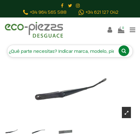
Inicio
Piezas vehículos
BRAZO LIMPIA DELANTERO
+34 964 565 588
+34 621 127 042
IZQUIERDO 8W1955407
0