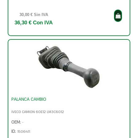
30,00 € Sin IVA
36,30 € Con IVA
PALANCA CAMBIO
IVECO CAMION 60E12 LM3C6012
OEM:
-
ID:
1506411