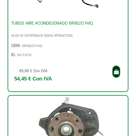
TUBOS AIRE ACONDICIONADO 6R1820741Q
AUDI A1 SPORTBACK (8XA) ATTRACTION
OEM:
6R1820741Q
ID:
1473379
45,00 € Sin IVA
54,45 € Con IVA