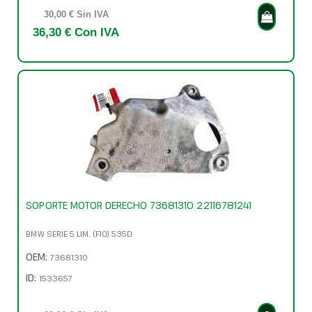
30,00 € Sin IVA
36,30 € Con IVA
SOPORTE MOTOR DERECHO 73681310 22116781241
BMW SERIE 5 LIM. (F10) 535D
OEM:
73681310
ID:
1533657