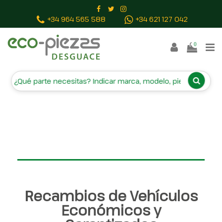
INICIO
RECAMBIOS
CAMPA
+34 964 565 588
+34 621 127 042
BAJAS Y TASACIONES
CONTACTO
0
Inicio
Piezas vehículos
Recambios de Vehículos
Económicos y