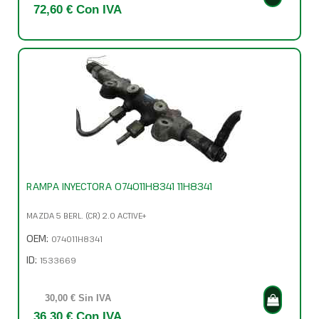
72,60 € Con IVA
RAMPA INYECTORA 074011H8341 11H8341
MAZDA 5 BERL. (CR) 2.0 ACTIVE+
OEM:
074011H8341
ID:
1533669
30,00 € Sin IVA
36,30 € Con IVA