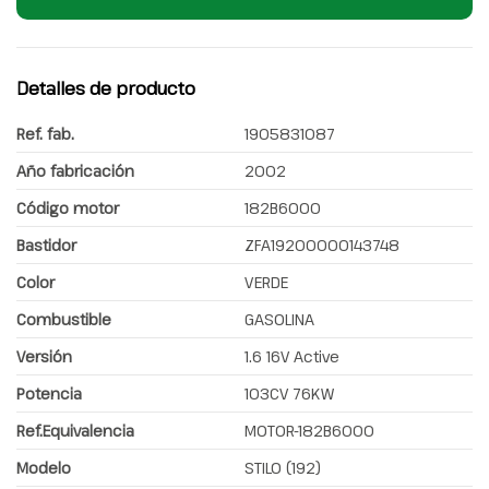
Detalles de producto
Ref. fab.
1905831087
Año fabricación
2002
Código motor
182B6000
Bastidor
ZFA19200000143748
Color
VERDE
Combustible
GASOLINA
Versión
1.6 16V Active
Potencia
103CV 76KW
Ref.Equivalencia
MOTOR-182B6000
Modelo
STILO (192)