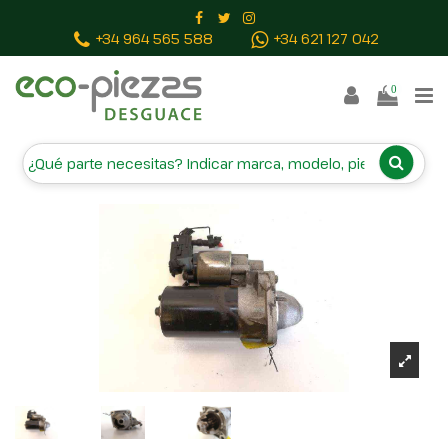
Inicio
Piezas vehículos
MOTOR ARRANQUE
+34 964 565 588
+34 621 127 042
1905831087 MOTOR-182B6000
0