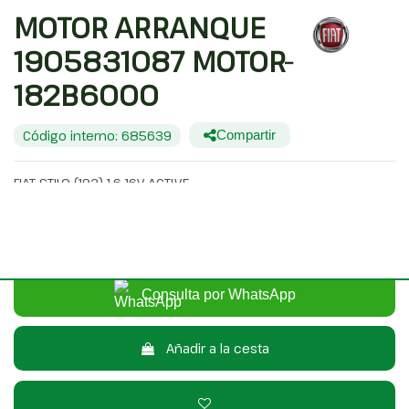
MOTOR ARRANQUE
1905831087 MOTOR-
182B6000
Código interno: 685639
Compartir
FIAT STILO (192) 1.6 16V ACTIVE
20,00 €
Sin IVA
24,20 €
Con IVA
Consulta por WhatsApp
Añadir a la cesta