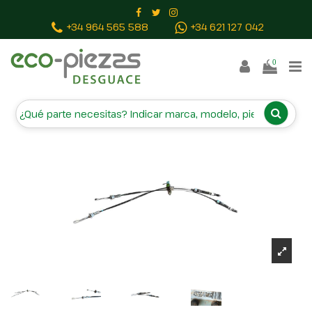
Inicio
Piezas vehículos
VARILLAJE CAMBIO
+34 964 565 588
+34 621 127 042
43790N7100 43790N7100
0