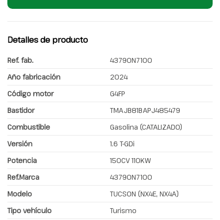
Detalles de producto
Ref. fab.
43790N7100
Año fabricación
2024
Código motor
G4FP
Bastidor
TMAJB81BAPJ485479
Combustible
Gasolina (CATALIZADO)
Versión
1.6 T-GDi
Potencia
150CV 110KW
Ref.Marca
43790N7100
Modelo
TUCSON (NX4E, NX4A)
Tipo vehículo
Turismo