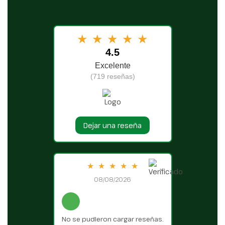
★
★
★
★
★
4.5
Excelente
(719 reseñas)
Dejar una reseña
★
★
★
★
★
08/08/2026
No se pudieron cargar reseñas.