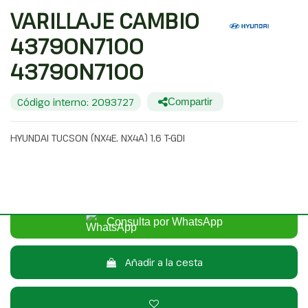
VARILLAJE CAMBIO
43790N7100
43790N7100
Código interno: 2093727
Compartir
HYUNDAI TUCSON (NX4E, NX4A) 1.6 T-GDI
65,00 €
Sin IVA
78,65 €
Con IVA
Consulta por WhatsApp
Añadir a la cesta