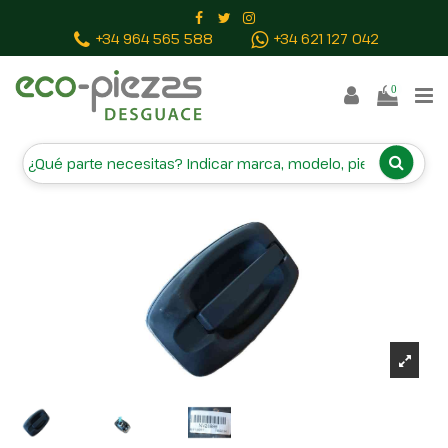
Inicio
Piezas vehículos
MANETA EXTERIOR LATERAL
+34 964 565 588
+34 621 127 042
DERECHA 5801577667 NV28898
0