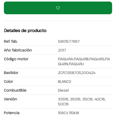
Detalles de producto
Ref. fab.
5801577667
Año fabricación
2017
Código motor
F1AGL411A,F1AGL411B,F1AGL411G,F1A
GL411N,F1AGL411U
Bastidor
ZCFC135B705200424
Color
BLANCO
Combustible
Diesel
Versión
33S16, 35S16, 35C16, 40C16,
50C16
Potencia
156CV 115KW