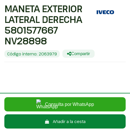
MANETA EXTERIOR
LATERAL DERECHA
5801577667
NV28898
Código interno: 2063979
Compartir
IVECO DAILY VI FURGONETA 33S16, 35S16, 35C16, 40C16, 50C16
30,00 €
Sin IVA
36,30 €
Con IVA
Consulta por WhatsApp
Añadir a la cesta