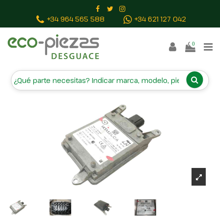
Inicio
Piezas vehículos
MODULO ELECTRONICO
+34 964 565 588
+34 621 127 042
BHS267Y90F KR8267Y80B
0