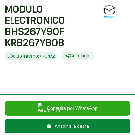
MODULO
ELECTRONICO
BHS267Y90F
KR8267Y80B
Código interno: 470472
Compartir
MAZDA 3 LIM. () LUXURY
80,00 €
Sin IVA
96,80 €
Con IVA
Consulta por WhatsApp
Añadir a la cesta