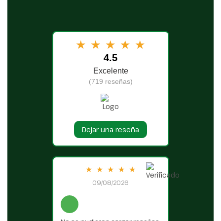
★
★
★
★
★
4.5
Excelente
(719 reseñas)
Dejar una reseña
★
★
★
★
★
09/08/2026