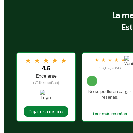
La me
Est
★
★
★
★
★
★
★
★
★
★
4.5
08/08/2026
Excelente
(719 reseñas)
No se pudieron cargar
reseñas.
Dejar una reseña
Leer más reseñas