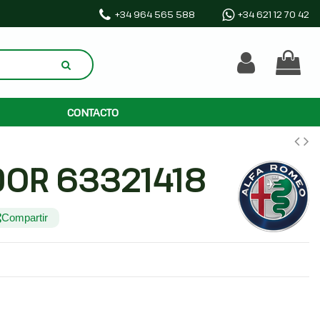
+34 964 565 588
+34 621 12 70 42
CONTACTO
DOR 63321418
Compartir