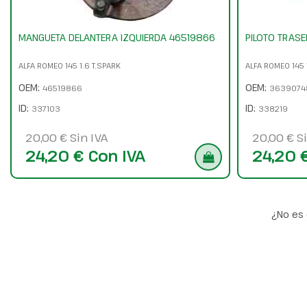
MANGUETA DELANTERA IZQUIERDA 46519866
PILOTO TRAS
ALFA ROMEO 145 1.6 T.SPARK
ALFA ROMEO 145 
OEM:
OEM:
46519866
3639074
ID:
ID:
337103
338219
20,00 € Sin IVA
20,00 € Si
24,20 € Con IVA
24,20 
¿No es 