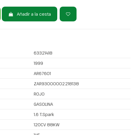
Añadir a la cesta
63321418
1999
AR67601
ZAR93000002218138
ROJO
GASOLINA
1.6 T.Spark
120CV 88KW
145