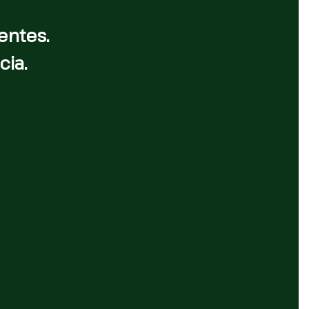
entes.
cia.