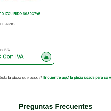
ERO IZQUIERDO 36390748
1.6 T.SPARK
8
n IVA
€ Con IVA
ésta la pieza que busca?
Encuentre aquí la pieza usada para su v
Preguntas Frecuentes