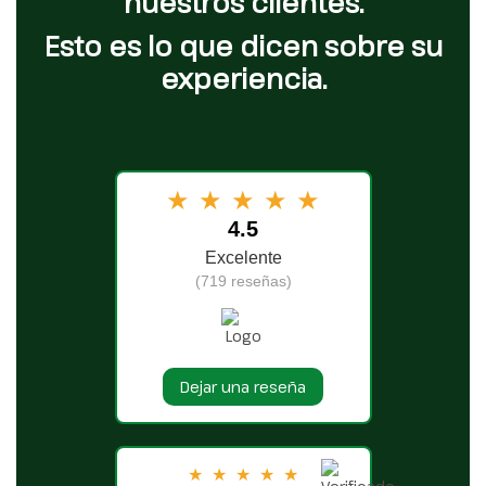
nuestros clientes.
Esto es lo que dicen sobre su
experiencia.
★
★
★
★
★
4.5
Excelente
(719 reseñas)
Dejar una reseña
★
★
★
★
★