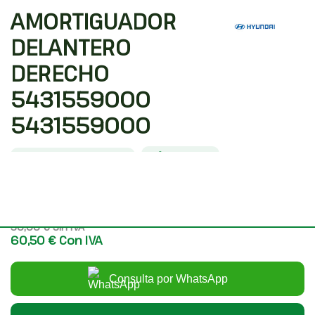
AMORTIGUADOR
DELANTERO
DERECHO
5431559000
5431559000
Código interno: 1747135
Compartir
HYUNDAI H350 FURGONETA 2.5 CRDI
50,00 €
Sin IVA
60,50 €
Con IVA
Consulta por WhatsApp