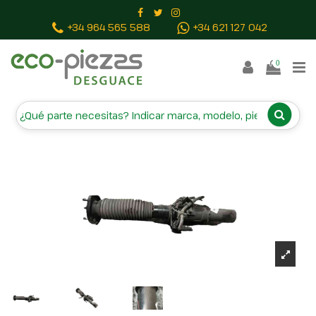
Inicio
Piezas vehículos
AMORTIGUADOR DELANTERO
+34 964 565 588
+34 621 127 042
DERECHO 5431559000 5431559000
0