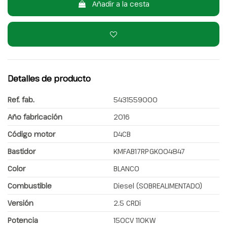
Añadir a la cesta
Detalles de producto
Ref. fab.
5431559000
Año fabricación
2016
Código motor
D4CB
Bastidor
KMFAB17RPGK004847
Color
BLANCO
Combustible
Diesel (SOBREALIMENTADO)
Versión
2.5 CRDi
Potencia
150CV 110KW