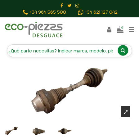
Inicio
Piezas vehículos
TRANSMISION DELANTERA
+34 964 565 588
+34 621 127 042
DERECHA 7L0407271F
0