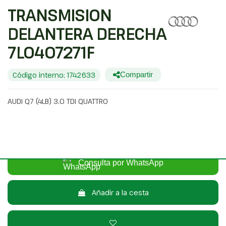
TRANSMISION
DELANTERA DERECHA
7L0407271F
Código interno: 1742633
Compartir
AUDI Q7 (4LB) 3.0 TDI QUATTRO
40,00 €
Sin IVA
48,40 €
Con IVA
Consulta por WhatsApp
Añadir a la cesta