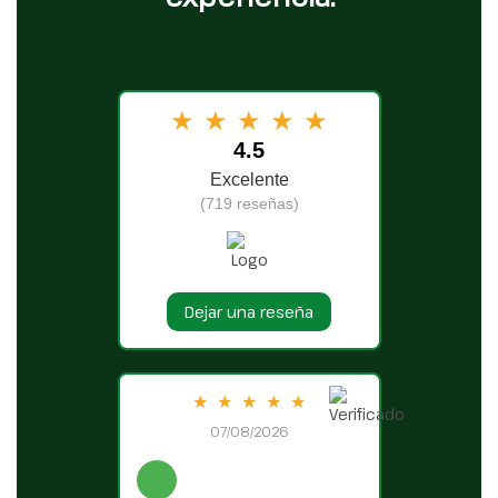
★
★
★
★
★
4.5
Excelente
(719 reseñas)
Dejar una reseña
★
★
★
★
★
07/08/2026