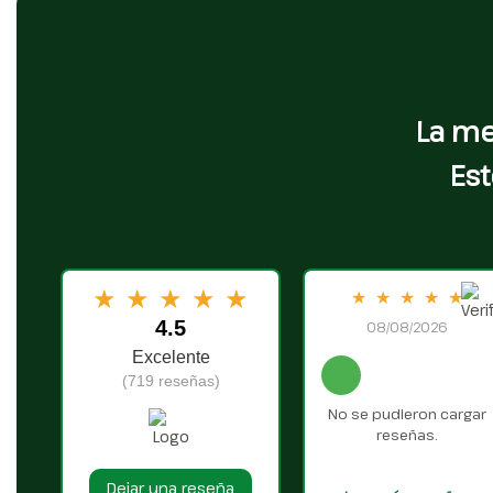
La me
Est
★
★
★
★
★
★
★
★
★
★
4.5
08/08/2026
Excelente
(719 reseñas)
No se pudieron cargar
reseñas.
Dejar una reseña