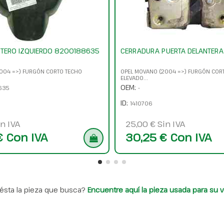
NTERO IZQUIERDO 8200188635
CERRADURA PUERTA DELANTERA
004 =>) FURGÓN CORTO TECHO
OPEL MOVANO (2004 =>) FURGÓN COR
ELEVADO...
OEM:
635
-
ID:
1410706
n IVA
25,00 € Sin IVA
€ Con IVA
30,25 € Con IVA
ésta la pieza que busca?
Encuentre aquí la pieza usada para su v