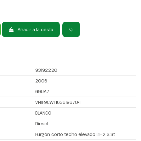
Añadir a la cesta
93192220
2006
G9UA7
VN1F9CWH636196704
BLANCO
Diesel
Furgón corto techo elevado L1H2 3.3t