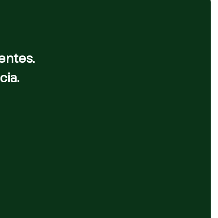
entes.
cia.