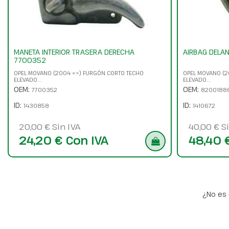
MANETA INTERIOR TRASERA DERECHA
AIRBAG DELA
7700352
OPEL MOVANO (2004 =>) FURGÓN CORTO TECHO
OPEL MOVANO (2
ELEVADO...
ELEVADO...
OEM:
OEM:
7700352
8200188
ID:
ID:
1430858
1410672
20,00 € Sin IVA
40,00 € Si
24,20 € Con IVA
48,40 
¿No es 