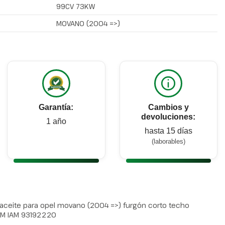
99CV 73KW
MOVANO (2004 =>)
Garantía:
Cambios y
devoluciones:
1 año
hasta 15 días
(laborables)
 aceite para opel movano (2004 =>) furgón corto techo
OEM IAM 93192220