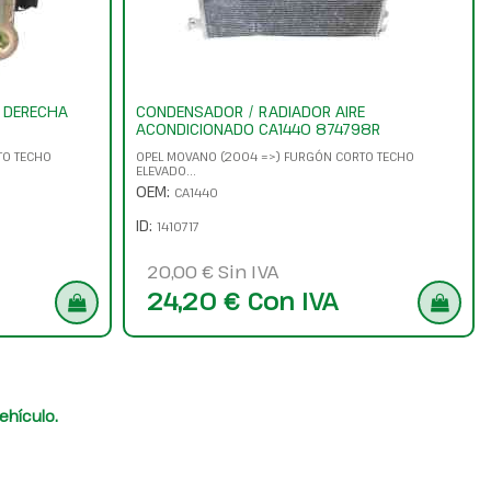
 DERECHA
CONDENSADOR / RADIADOR AIRE
ACONDICIONADO CA1440 874798R
TO TECHO
OPEL MOVANO (2004 =>) FURGÓN CORTO TECHO
ELEVADO...
OEM:
CA1440
ID:
1410717
20,00 € Sin IVA
24,20 € Con IVA
ehículo.