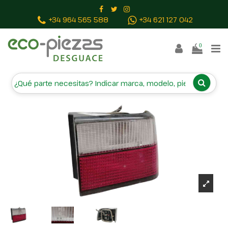
Inicio
Piezas vehículos
PILOTO TRASERO DERECHO
+34 964 565 588
+34 621 127 042
E291029
0