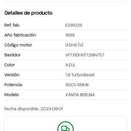
Detalles de producto
Ref. fab.
E291029
Año fabricación
1999
Código motor
D-DHX (V)
Bastidor
VF7X1DHXF72184757
Color
AZUL
Versión
1.9 Turbodiesel
Potencia
90CV 66KW
Modelo
XANTIA BERLINA
Fecha disponible:
2023-08-01