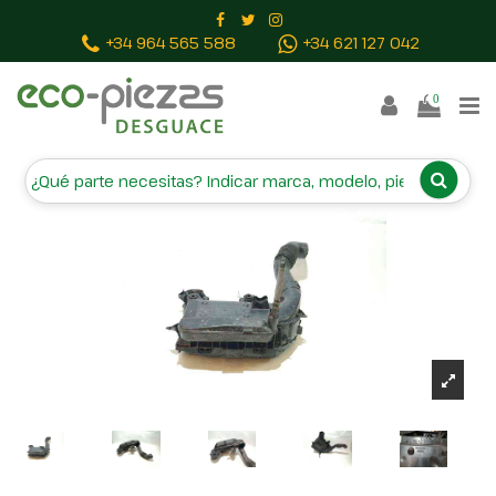
Inicio
Piezas vehículos
FILTRO AIRE 9673061080
+34 964 565 588
+34 621 127 042
0