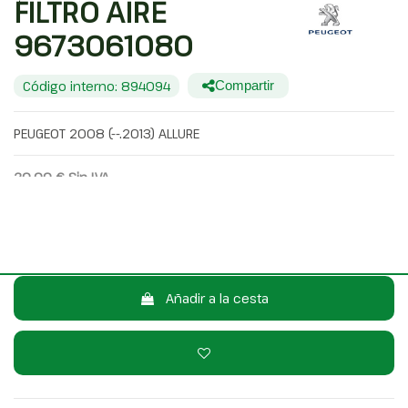
FILTRO AIRE
9673061080
Código interno: 894094
Compartir
PEUGEOT 2008 (--.2013) ALLURE
20,00 €
Sin IVA
24,20 €
Con IVA
Consulta por WhatsApp
Añadir a la cesta