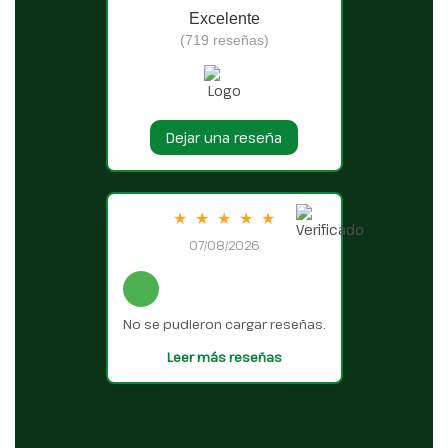
Excelente
(719 reseñas)
Dejar una reseña
★
★
★
★
★
07/08/2026
No se pudieron cargar reseñas.
Leer más reseñas