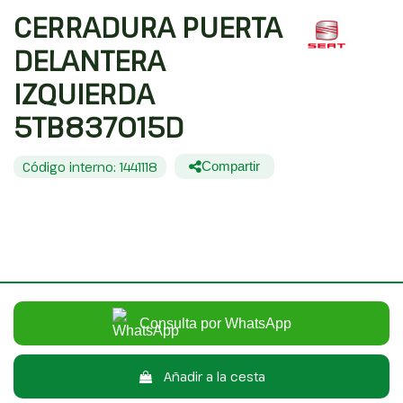
CERRADURA PUERTA
DELANTERA
IZQUIERDA
5TB837015D
Código interno: 1441118
Compartir
SEAT TOLEDO (KG3) STYLE
20,00 €
Sin IVA
24,20 €
Con IVA
Consulta por WhatsApp
Añadir a la cesta