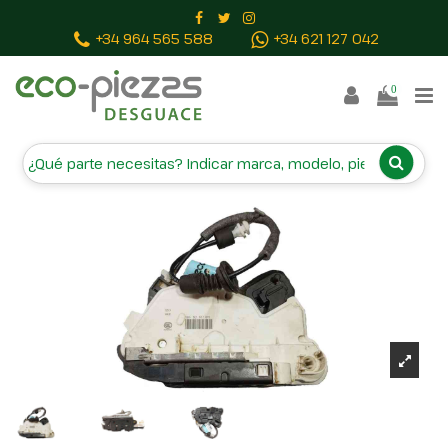
Inicio
Piezas vehículos
CERRADURA PUERTA
+34 964 565 588
+34 621 127 042
DELANTERA IZQUIERDA 5TB837015D
0