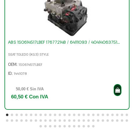
ABS 1S0614517LBEF 17677214B / 64111093 / 40414063751...
SEAT TOLEDO (KG3) STYLE
OEM:
1S0614517LBEF
ID:
1441078
50,00 € Sin IVA
60,50 € Con IVA