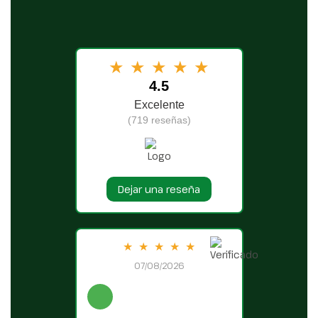
★
★
★
★
★
4.5
Excelente
(719 reseñas)
Dejar una reseña
★
★
★
★
★
07/08/2026