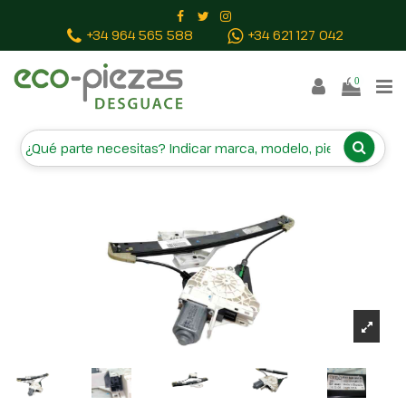
Inicio
Piezas vehículos
ELEVALUNAS TRASERO
+34 964 565 588
+34 621 127 042
DERECHO 8K0959811A 8X4839462A
0