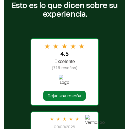
Esto es lo que dicen sobre su
experiencia.
★
★
★
★
★
4.5
Excelente
(719 reseñas)
Dejar una reseña
★
★
★
★
★
09/08/2026