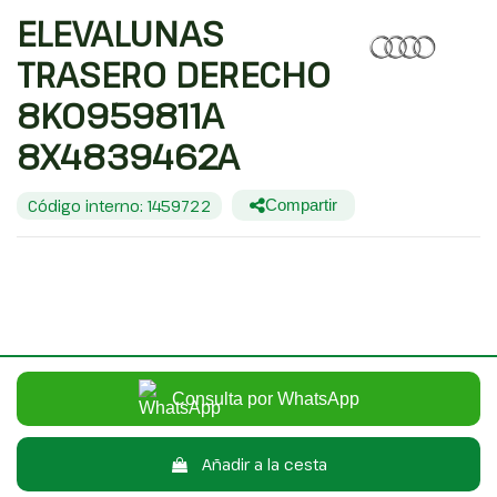
ELEVALUNAS
TRASERO DERECHO
8K0959811A
8X4839462A
Código interno: 1459722
Compartir
AUDI A1 SPORTBACK (8XA) ATTRACTION
30,00 €
Sin IVA
36,30 €
Con IVA
Consulta por WhatsApp
Añadir a la cesta