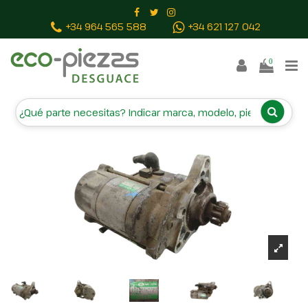
Inicio
Piezas vehículos
MOTOR ARRANQUE
+34 964 565 588
+34 621 127 042
2280004961 NAD100790
0