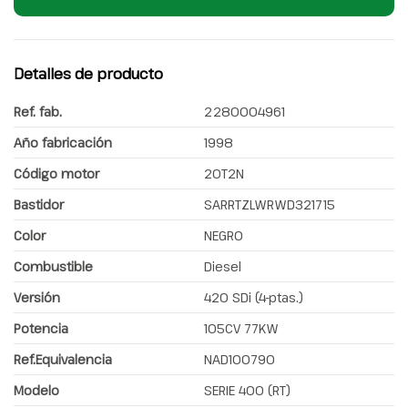
Detalles de producto
Ref. fab.
2280004961
Año fabricación
1998
Código motor
20T2N
Bastidor
SARRTZLWRWD321715
Color
NEGRO
Combustible
Diesel
Versión
420 SDi (4-ptas.)
Potencia
105CV 77KW
Ref.Equivalencia
NAD100790
Modelo
SERIE 400 (RT)