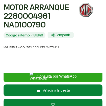
MOTOR ARRANQUE
2280004961
NAD100790
Código interno: 481849
Compartir
MG SERIE 400 (RT) 420 SDI (4-PTAS.)
20,00 €
Sin IVA
24,20 €
Con IVA
Consulta por WhatsApp
Añadir a la cesta