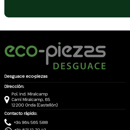
Desguace eco-piezas
Dirección:
Pol. Ind. Miralcamp
Camí Miralcamp, 65
12200 Onda (Castellón)
Contacto rápido:
+34 964 565 588
+34 621 12 70 42