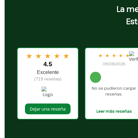
La me
Est
★
★
★
★
★
★
★
★
★
★
4.5
06/08/2026
Excelente
(719 reseñas)
No se pudieron cargar
reseñas.
Dejar una reseña
Leer más reseñas