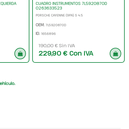
ZQUIERDA
CUADRO INSTRUMENTOS 7L5920870D
0263633523
PORSCHE CAYENNE (9PA) S 4.5
OEM:
7L5920870D
ID:
1656896
190,00 € Sin IVA
229,90 € Con IVA
ehículo.