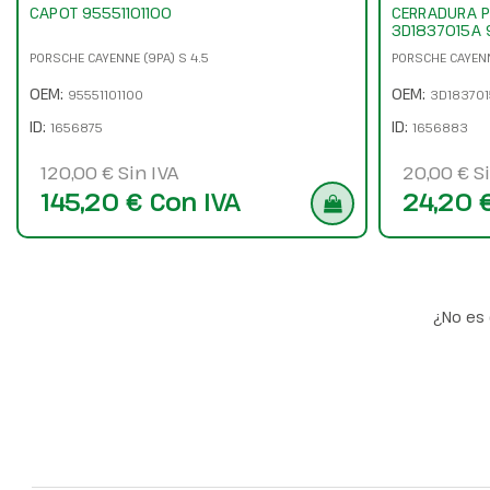
CAPOT 95551101100
CERRADURA P
3D1837015A 
PORSCHE CAYENNE (9PA) S 4.5
PORSCHE CAYENN
OEM:
OEM:
95551101100
3D183701
ID:
ID:
1656875
1656883
120,00 € Sin IVA
20,00 € Si
145,20 € Con IVA
24,20 
¿No es 