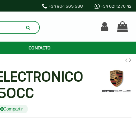
+34 964 565 588
+34 621 12 70 42
CONTACTO
ELECTRONICO
50CC
Compartir