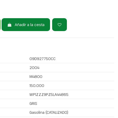
Añadir a la cesta
09D927750CC
2004
M4800
150.000
WP1ZZZ9PZ5LA44865
GRIS
Gasolina (CATALIZADO)