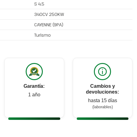
S 4.5
340CV 250KW
CAYENNE (9PA)
Turismo
Garantía:
Cambios y
devoluciones:
1 año
hasta 15 días
(laborables)