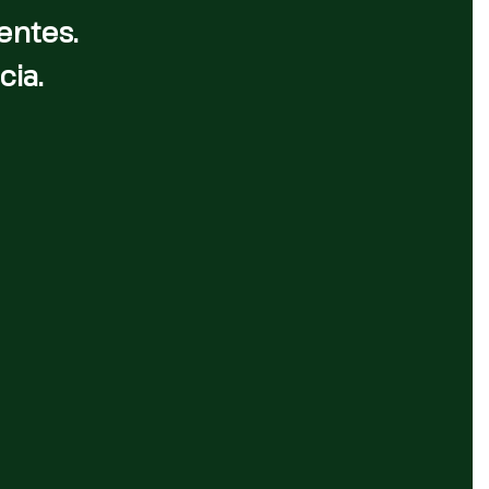
entes.
cia.