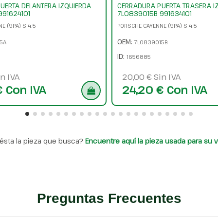
UERTA DELANTERA IZQUIERDA
CERRADURA PUERTA TRASERA I
991624101
7L0839015B 991634101
E (9PA) S 4.5
PORSCHE CAYENNE (9PA) S 4.5
OEM:
5A
7L0839015B
ID:
1656885
n IVA
20,00 € Sin IVA
€ Con IVA
24,20 € Con IVA
ésta la pieza que busca?
Encuentre aquí la pieza usada para su v
Preguntas Frecuentes