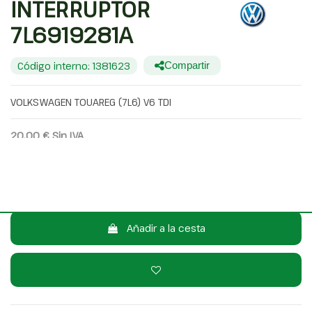
INTERRUPTOR
7L6919281A
Código interno: 1381623
Compartir
VOLKSWAGEN TOUAREG (7L6) V6 TDI
20,00 €
Sin IVA
24,20 €
Con IVA
Consulta por WhatsApp
Añadir a la cesta