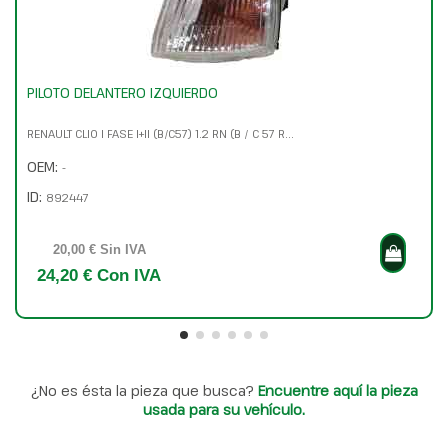
PILOTO DELANTERO IZQUIERDO
RENAULT CLIO I FASE I+II (B/C57) 1.2 RN (B / C 57 R...
OEM:
-
ID:
892447
20,00 € Sin IVA
24,20 € Con IVA
¿No es ésta la pieza que busca?
Encuentre aquí la pieza
usada para su vehículo.