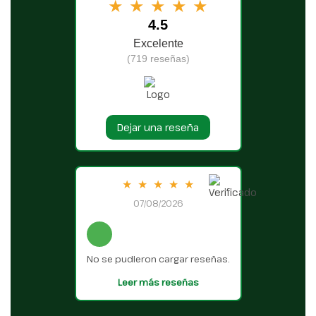
★
★
★
★
★
4.5
Excelente
(719 reseñas)
Dejar una reseña
★
★
★
★
★
07/08/2026
No se pudieron cargar reseñas.
Leer más reseñas