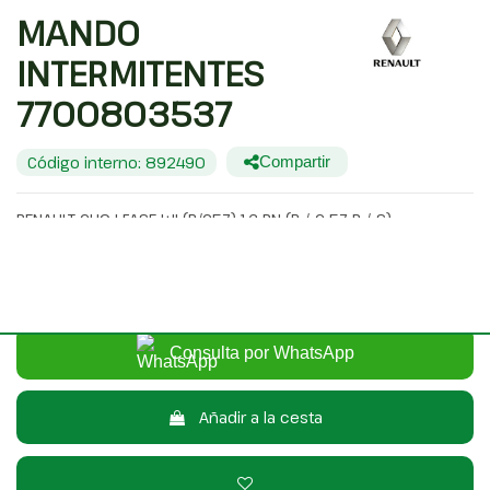
MANDO
INTERMITENTES
7700803537
Código interno: 892490
Compartir
RENAULT CLIO I FASE I+II (B/C57) 1.2 RN (B / C 57 R / S)
20,00 €
Sin IVA
24,20 €
Con IVA
Consulta por WhatsApp
Añadir a la cesta