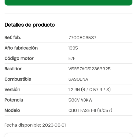
Detalles de producto
Ref. fab.
7700803537
Año fabricación
1995
Código motor
E7F
Bastidor
VF1B57A0512363925
Combustible
GASOLINA
Versión
1.2 RN (B / C 57 R / S)
Potencia
58CV 43KW
Modelo
CLIO I FASE I+II (B/C57)
Fecha disponible:
2023-08-01