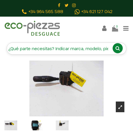
Inicio
Piezas vehículos
MANDO INTERMITENTES
+34 964 565 588
+34 621 127 042
7700803537
0