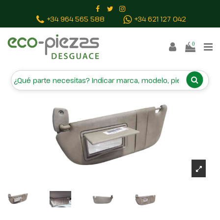
Inicio
Piezas vehículos
PARASOL IZQUIERDO
+34 964 565 588
+34 621 127 042
0