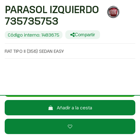
PARASOL IZQUIERDO
735735753
Código interno: 1483675
Compartir
FIAT TIPO II (356) SEDAN EASY
25,00 €
Sin IVA
30,25 €
Con IVA
Consulta por WhatsApp
Añadir a la cesta