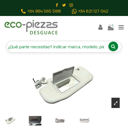
Inicio
Piezas vehículos
PARASOL IZQUIERDO
+34 964 565 588
+34 621 127 042
735735753
0