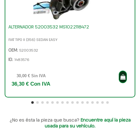
ALTERNADOR 52003532 MS1022118472
FIAT TIPO II (356) SEDAN EASY
OEM:
52003532
ID:
1483576
30,00 € Sin IVA
36,30 € Con IVA
¿No es ésta la pieza que busca?
Encuentre aquí la pieza
usada para su vehículo.