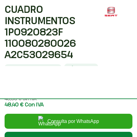
CUADRO
INSTRUMENTOS
1P0920823F
110080280026
A2C53029654
Código interno: 1440848
Compartir
SEAT LEON (1P1) 2.0 TDI
40,00 €
Sin IVA
48,40 €
Con IVA
Consulta por WhatsApp