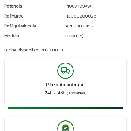
Potencia
140CV 103KW
Ref.Marca
110080280026
Ref.Equivalencia
A2C53029654
Modelo
LEON (1P1)
Fecha disponible:
2023-08-01
Plazo de entrega:
24h a 48h
(laborables)