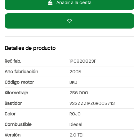
Añadir a la cesta
Detalles de producto
Ref. fab.
1P0920823F
Año fabricación
2005
Código motor
BKD
Kilometraje
256.000
Bastidor
VSSZZZ1PZ6R005743
Color
ROJO
Combustible
Diesel
Versión
2.0 TDI