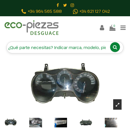
Inicio
Piezas vehículos
CUADRO INSTRUMENTOS
+34 964 565 588
+34 621 127 042
1P0920823F 110080280026 A2C53029654
0