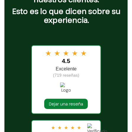
Esto es lo que dicen sobre su
experiencia.
★
★
★
★
★
4.5
Excelente
(719 reseñas)
Dejar una reseña
★
★
★
★
★