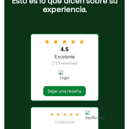
Esto es lo que dicen sobre su
experiencia.
★
★
★
★
★
4.5
Excelente
(719 reseñas)
Dejar una reseña
★
★
★
★
★
07/08/2026