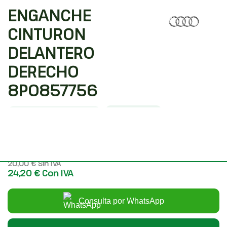
ENGANCHE
CINTURON
DELANTERO
DERECHO
8P0857756
Código interno: 1516808
Compartir
AUDI A3 SPORTBACK (8P) 1.8 TFSI AMBIENTE
20,00 €
Sin IVA
24,20 €
Con IVA
Consulta por WhatsApp