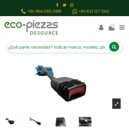
Inicio
Piezas vehículos
ENGANCHE CINTURON
+34 964 565 588
+34 621 127 042
DELANTERO DERECHO 8P0857756
0