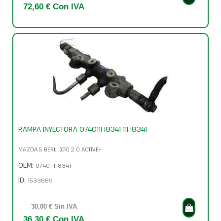
72,60 € Con IVA
RAMPA INYECTORA 074011H8341 11H8341
MAZDA 5 BERL. (CR) 2.0 ACTIVE+
OEM:
074011H8341
ID:
1533669
30,00 € Sin IVA
36,30 € Con IVA