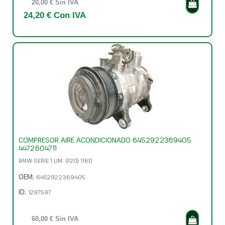
20,00 € Sin IVA
24,20 € Con IVA
COMPRESOR AIRE ACONDICIONADO 6452922369405
4472604711
BMW SERIE 1 LIM. (F20) 116D
OEM:
6452922369405
ID:
1297597
60,00 € Sin IVA