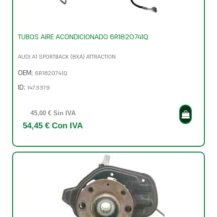
TUBOS AIRE ACONDICIONADO 6R1820741Q
AUDI A1 SPORTBACK (8XA) ATTRACTION
OEM:
6R1820741Q
ID:
1473379
45,00 € Sin IVA
54,45 € Con IVA