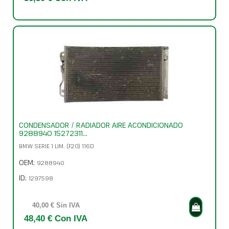
CONDENSADOR / RADIADOR AIRE ACONDICIONADO
9288940 15272311...
BMW SERIE 1 LIM. (F20) 116D
OEM:
9288940
ID:
1297598
40,00 € Sin IVA
48,40 € Con IVA