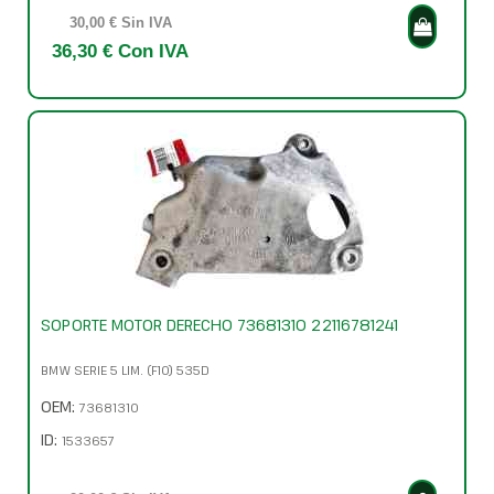
30,00 € Sin IVA
36,30 € Con IVA
SOPORTE MOTOR DERECHO 73681310 22116781241
BMW SERIE 5 LIM. (F10) 535D
OEM:
73681310
ID:
1533657