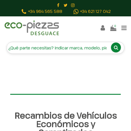
INICIO
RECAMBIOS
CAMPA
+34 964 565 588
+34 621 127 042
BAJAS Y TASACIONES
CONTACTO
0
Inicio
Piezas vehículos
Recambios de Vehículos
Económicos y