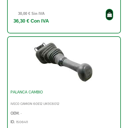
30,00 € Sin IVA
36,30 € Con IVA
PALANCA CAMBIO
IVECO CAMION 60E12 LM3C6012
OEM:
-
ID:
1506411