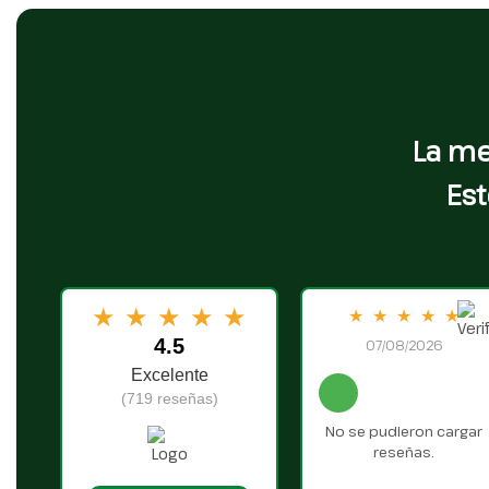
La me
Est
★
★
★
★
★
★
★
★
★
★
4.5
07/08/2026
Excelente
(719 reseñas)
No se pudieron cargar
reseñas.