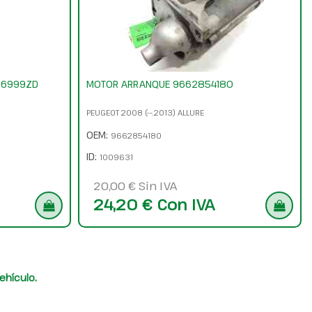
66999ZD
MOTOR ARRANQUE 9662854180
PEUGEOT 2008 (--.2013) ALLURE
OEM:
9662854180
ID:
1009631
20,00 € Sin IVA
24,20 € Con IVA
ehículo.