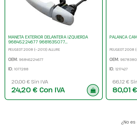
MANETA EXTERIOR DELANTERA IZQUIERDA
PALANCA CA
96845224677 9681635077...
PEUGEOT 2008 (--.2013) ALLURE
PEUGEOT 2008 (-
OEM:
OEM:
96845224677
9678380
ID:
ID:
1077288
1217427
20,00 € Sin IVA
66,12 € Si
24,20 € Con IVA
80,01 €
¿No es 