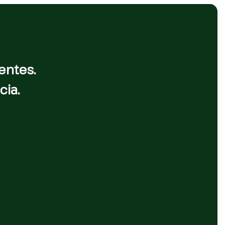
entes.
cia.