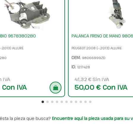
MBIO 9678380280
PALANCA FRENO DE MANO 980
-.2013) ALLURE
PEUGEOT 2008 (--.2013) ALLURE
OEM:
280
98066999ZD
ID:
1217428
n IVA
41,32 € Sin IVA
 Con IVA
50,00 € Con IVA
ésta la pieza que busca?
Encuentre aquí la pieza usada para su v