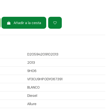
Añadir a la cesta
D20594209102013
2013
9H06
VF3CU9HP0DY067391
BLANCO
Diesel
Allure