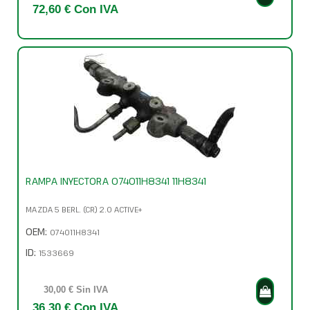
72,60 € Con IVA
RAMPA INYECTORA 074011H8341 11H8341
MAZDA 5 BERL. (CR) 2.0 ACTIVE+
OEM:
074011H8341
ID:
1533669
30,00 € Sin IVA
36,30 € Con IVA