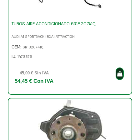
TUBOS AIRE ACONDICIONADO 6R1820741Q
AUDI A1 SPORTBACK (8XA) ATTRACTION
OEM:
6R1820741Q
ID:
1473379
45,00 € Sin IVA
54,45 € Con IVA