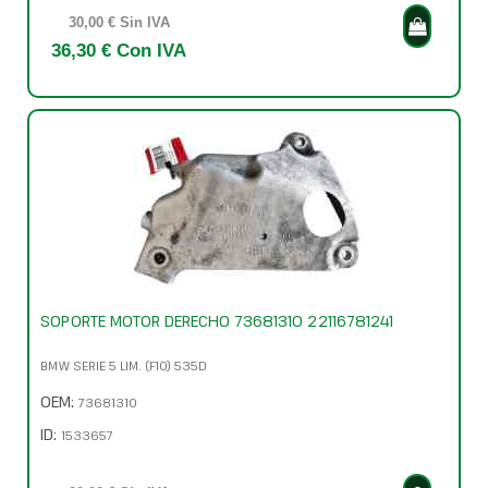
30,00 € Sin IVA
36,30 € Con IVA
SOPORTE MOTOR DERECHO 73681310 22116781241
BMW SERIE 5 LIM. (F10) 535D
OEM:
73681310
ID:
1533657