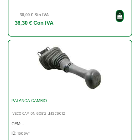
30,00 € Sin IVA
36,30 € Con IVA
PALANCA CAMBIO
IVECO CAMION 60E12 LM3C6012
OEM:
-
ID:
1506411