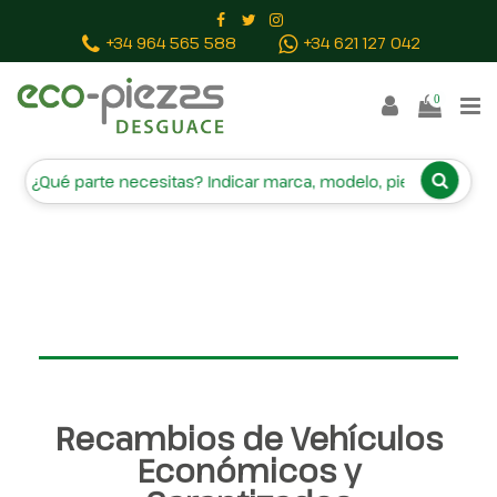
INICIO
RECAMBIOS
CAMPA
+34 964 565 588
+34 621 127 042
BAJAS Y TASACIONES
CONTACTO
0
Inicio
Piezas vehículos
Recambios de Vehículos
Económicos y