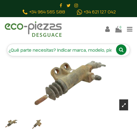
Inicio
Piezas vehículos
BOMBIN EMBRAGUE
+34 964 565 588
+34 621 127 042
0