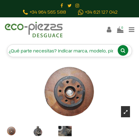
Inicio
Piezas vehículos
MANGUETA DELANTERA
+34 964 565 588
+34 621 127 042
DERECHA 3412024 31213412020
0