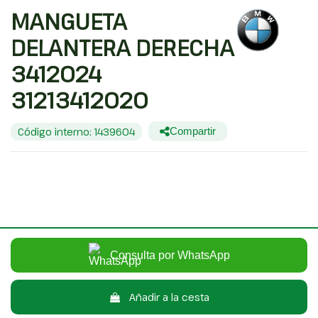
MANGUETA
DELANTERA DERECHA
3412024
31213412020
Código interno: 1439604
Compartir
BMW X3 (E83) 3.0 TURBODIESEL CAT
30,00 €
Sin IVA
36,30 €
Con IVA
Consulta por WhatsApp
Añadir a la cesta