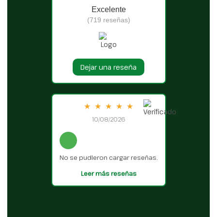
Excelente
(719 reseñas)
Dejar una reseña
★
★
★
★
★
10/08/2026
No se pudieron cargar reseñas.
Leer más reseñas