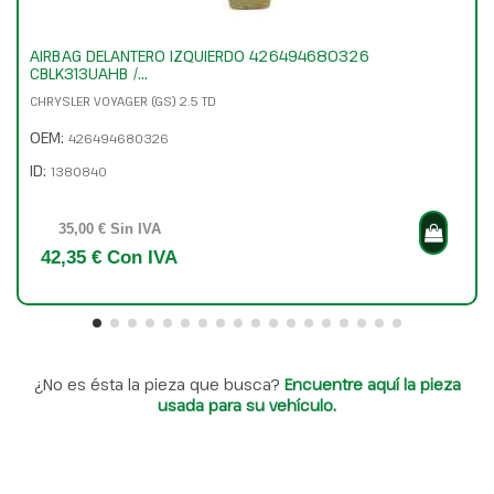
AIRBAG DELANTERO IZQUIERDO 426494680326
CBLK313UAHB /...
CHRYSLER VOYAGER (GS) 2.5 TD
OEM:
426494680326
ID:
1380840
35,00 € Sin IVA
42,35 € Con IVA
¿No es ésta la pieza que busca?
Encuentre aquí la pieza
usada para su vehículo.