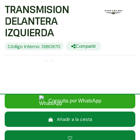
TRANSMISION
DELANTERA
IZQUIERDA
Código interno: 1380970
Compartir
CHRYSLER VOYAGER (GS) 2.5 TD
20,00 €
Sin IVA
24,20 €
Con IVA
Consulta por WhatsApp
Añadir a la cesta