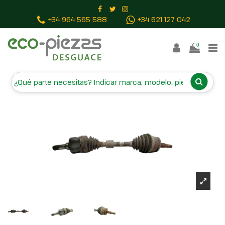
Inicio
Piezas vehículos
TRANSMISION DELANTERA
+34 964 565 588
+34 621 127 042
IZQUIERDA
0