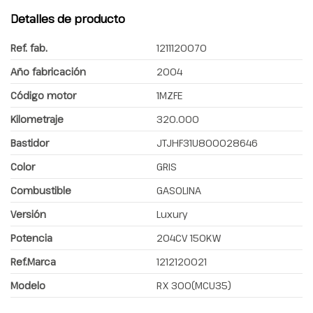
Detalles de producto
Ref. fab.
1211120070
Año fabricación
2004
Código motor
1MZFE
Kilometraje
320.000
Bastidor
JTJHF31U800028646
Color
GRIS
Combustible
GASOLINA
Versión
Luxury
Potencia
204CV 150KW
Ref.Marca
1212120021
Modelo
RX 300(MCU35)