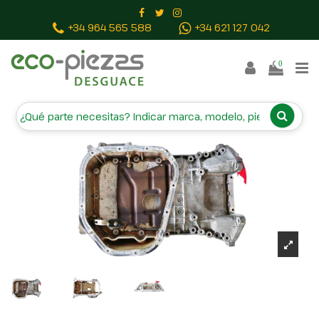
Inicio
Piezas vehículos
CARTER 1211120070 1212120021
+34 964 565 588
+34 621 127 042
0