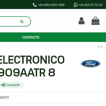
+34 964 565 588
+34 621 12 70 42
CONTACTO
ELECTRONICO
909AATR 8
Compartir
BIENTE