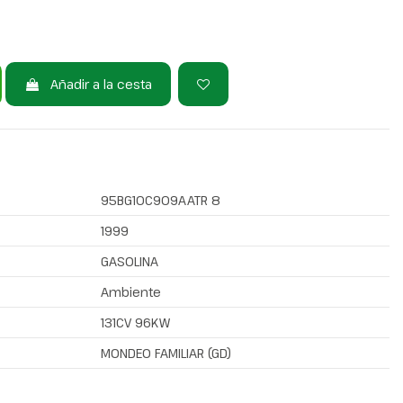
Añadir a la cesta
95BG10C909AATR 8
1999
GASOLINA
Ambiente
131CV 96KW
MONDEO FAMILIAR (GD)