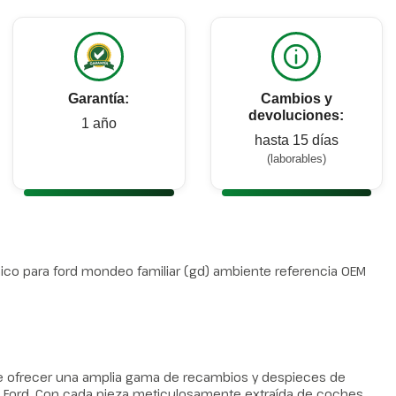
Garantía:
Cambios y
devoluciones:
1 año
hasta 15 días
(laborables)
co para ford mondeo familiar (gd) ambiente referencia OEM
ce ofrecer una amplia gama de recambios y despieces de
 Ford. Con cada pieza meticulosamente extraída de coches