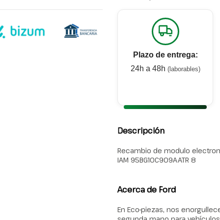
Plazo de entrega:
24h a 48h
(laborables)
Descripción
Recambio de modulo electroni
IAM 95BG10C909AATR 8
Acerca de Ford
En Eco-piezas, nos enorgulle
segunda mano para vehículos