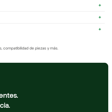
+
+
+
, compatibilidad de piezas y más.
entes.
cia.