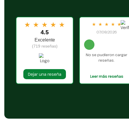
★
★
★
★
★
★
★
★
★
★
4.5
07/08/2026
Excelente
(719 reseñas)
No se pudieron cargar
reseñas.
Dejar una reseña
Leer más reseñas