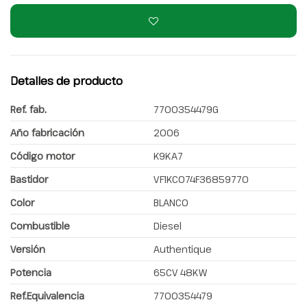
Detalles de producto
Ref. fab.
7700354479G
Año fabricación
2006
Código motor
K9KA7
Bastidor
VF1KC074F36859770
Color
BLANCO
Combustible
Diesel
Versión
Authentique
Potencia
65CV 48KW
Ref.Equivalencia
7700354479