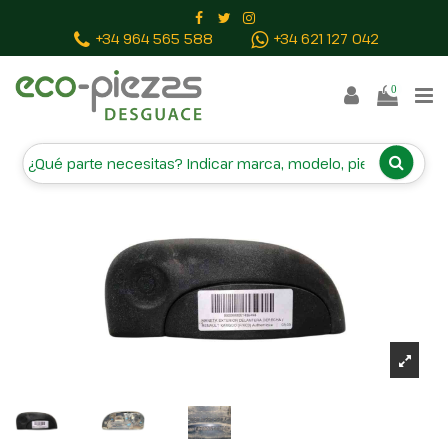
Inicio
Piezas vehículos
MANETA EXTERIOR DELANTERA
+34 964 565 588
+34 621 127 042
DERECHA 7700354479G 7700354479
0