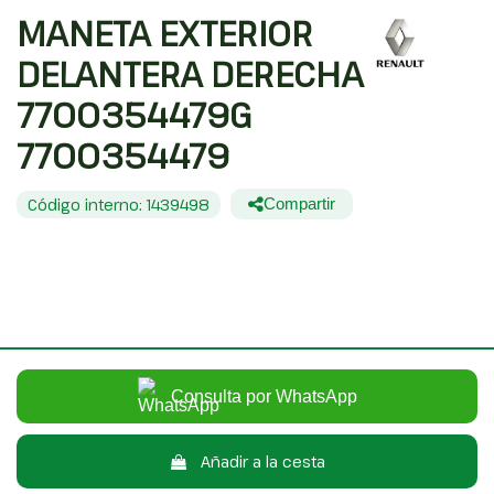
MANETA EXTERIOR
DELANTERA DERECHA
7700354479G
7700354479
Código interno: 1439498
Compartir
RENAULT KANGOO (F/KC0) AUTHENTIQUE
20,00 €
Sin IVA
24,20 €
Con IVA
Consulta por WhatsApp
Añadir a la cesta