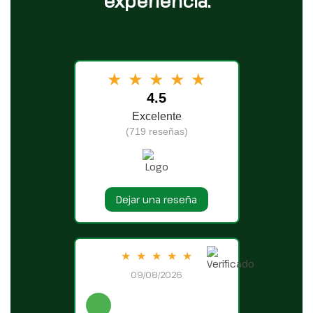
experiencia.
★
★
★
★
★
4.5
Excelente
(719 reseñas)
Dejar una reseña
★
★
★
★
★
09/08/2026