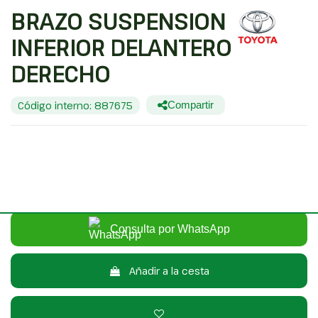
BRAZO SUSPENSION
INFERIOR DELANTERO
DERECHO
Código interno: 887675
Compartir
TOYOTA COROLLA (E12) 1.6 LINEA SOL BERLINA 3/5
20,00 €
Sin IVA
24,20 €
Con IVA
Consulta por WhatsApp
Añadir a la cesta