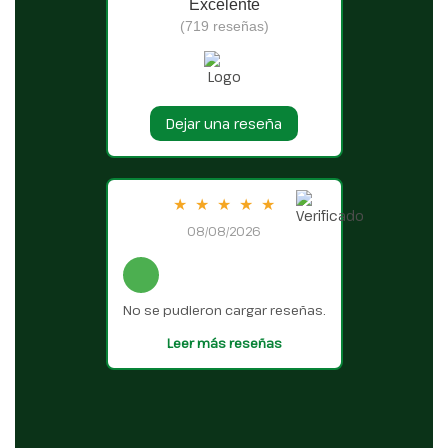
Excelente
(719 reseñas)
Dejar una reseña
★
★
★
★
★
08/08/2026
No se pudieron cargar reseñas.
Leer más reseñas