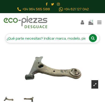
Inicio
Piezas vehículos
BRAZO SUSPENSION INFERIOR
+34 964 565 588
+34 621 127 042
DELANTERO DERECHO
0