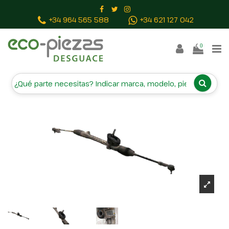
Inicio
Piezas vehículos
CREMALLERA DIRECCION
+34 964 565 588
+34 621 127 042
26107157 5900306 13272669
0