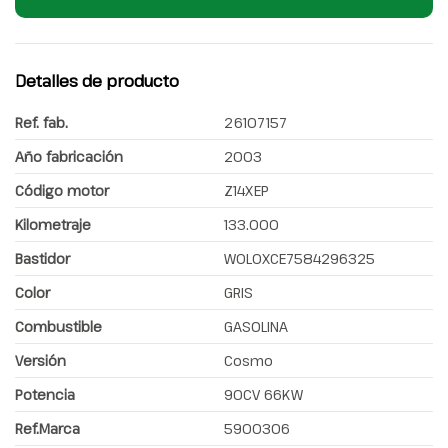
Detalles de producto
Ref. fab.
26107157
Año fabricación
2003
Código motor
Z14XEP
Kilometraje
133.000
Bastidor
W0L0XCE7584296325
Color
GRIS
Combustible
GASOLINA
Versión
Cosmo
Potencia
90CV 66KW
Ref.Marca
5900306