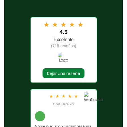
★
★
★
★
★
4.5
Excelente
(719 reseñas)
Dejar una reseña
★
★
★
★
★
06/08/2026
No se pudieron cargar reseñas.