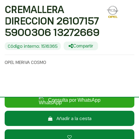
CREMALLERA
DIRECCION 26107157
5900306 13272669
Código interno: 1516365
Compartir
OPEL MERIVA COSMO
45,00 €
Sin IVA
54,45 €
Con IVA
Consulta por WhatsApp
Añadir a la cesta