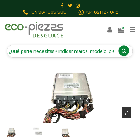
Inicio
Piezas vehículos
CENTRALITA MOTOR UCE
+34 964 565 588
+34 621 127 042
0281010719
0