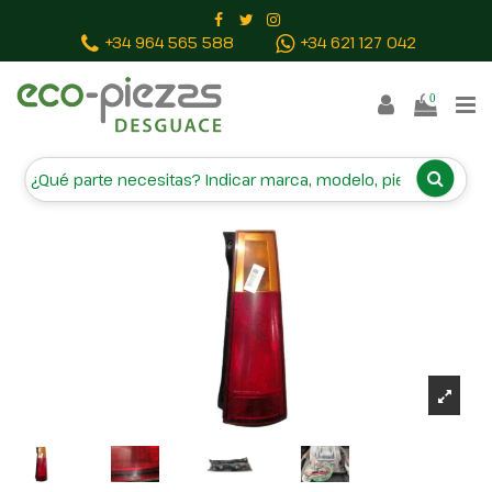
Inicio
Piezas vehículos
PILOTO TRASERO DERECHO
+34 964 565 588
+34 621 127 042
0432200R
0