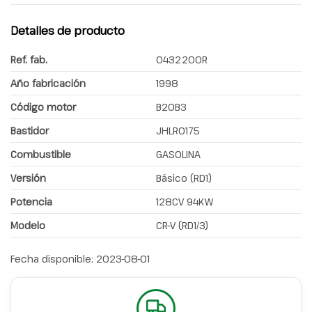
Detalles de producto
Ref. fab.
0432200R
Año fabricación
1998
Código motor
B20B3
Bastidor
JHLR0175
Combustible
GASOLINA
Versión
Básico (RD1)
Potencia
128CV 94KW
Modelo
CR-V (RD1/3)
Fecha disponible:
2023-08-01