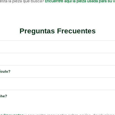
ésta la pieza que busca?
Encuentre aquí la pieza usada para su v
Preguntas Frecuentes
ículo?
che?