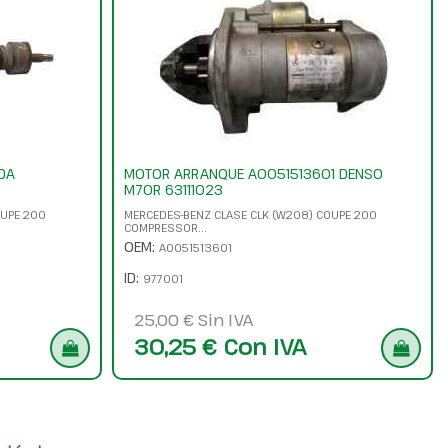
DA
MOTOR ARRANQUE A0051513601 DENSO
M70R 63111023
OUPE 200
MERCEDES-BENZ CLASE CLK (W208) COUPE 200
COMPRESSOR...
OEM:
A0051513601
ID:
977001
25,00 € Sin IVA
30,25 € Con IVA