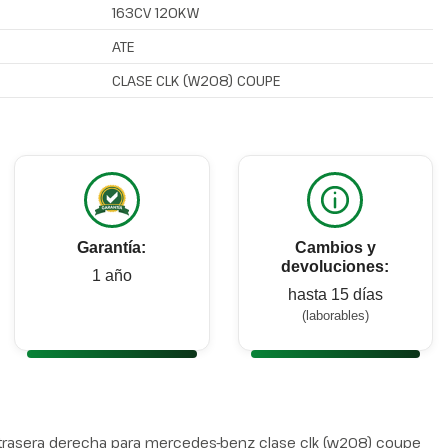
163CV 120KW
ATE
CLASE CLK (W208) COUPE
Garantía:
Cambios y
devoluciones:
1 año
hasta 15 días
(laborables)
 trasera derecha para mercedes-benz clase clk (w208) coupe