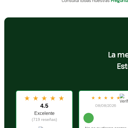
Consulta todas nuestras
Pregunt
La me
Est
★
★
★
★
★
★
★
★
★
★
4.5
08/08/2026
Excelente
(719 reseñas)
No se pudieron cargar