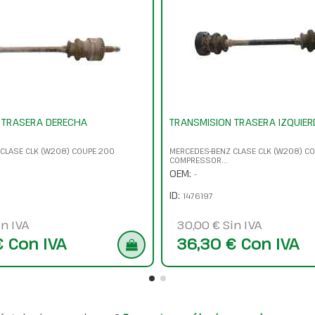
 TRASERA DERECHA
TRANSMISION TRASERA IZQUIER
CLASE CLK (W208) COUPE 200
MERCEDES-BENZ CLASE CLK (W208) C
COMPRESSOR...
OEM:
-
ID:
1476197
in IVA
30,00 € Sin IVA
€ Con IVA
36,30 € Con IVA