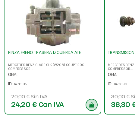
PINZA FRENO TRASERA IZQUIERDA ATE
TRANSMISION
MERCEDES-BENZ CLASE CLK (W208) COUPE 200
MERCEDES-BENZ 
COMPRESSOR...
COMPRESSOR...
OEM:
OEM:
-
-
ID:
ID:
1476195
1476196
20,00 € Sin IVA
30,00 € S
24,20 € Con IVA
36,30 