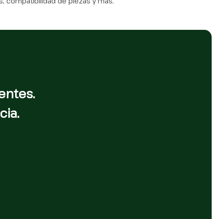
, compatibilidad de piezas y más.
entes.
cia.