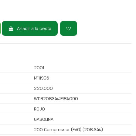
Añadir a la cesta
2001
M111956
220.000
WDB2083441F184090
ROJO
GASOLINA
200 Compressor (EVO) (208.344)