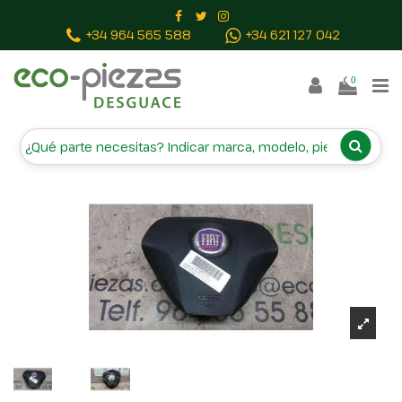
Inicio
Piezas vehículos
AIRBAG DELANTERO IZQUIERDO
+34 964 565 588
+34 621 127 042
07354606210
0