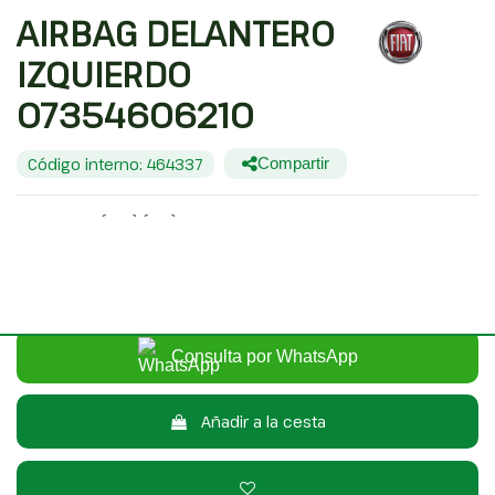
AIRBAG DELANTERO
IZQUIERDO
07354606210
Código interno: 464337
Compartir
FIAT PUNTO (EVO) (199) DYNAMIC
30,00 €
Sin IVA
36,30 €
Con IVA
Consulta por WhatsApp
Añadir a la cesta